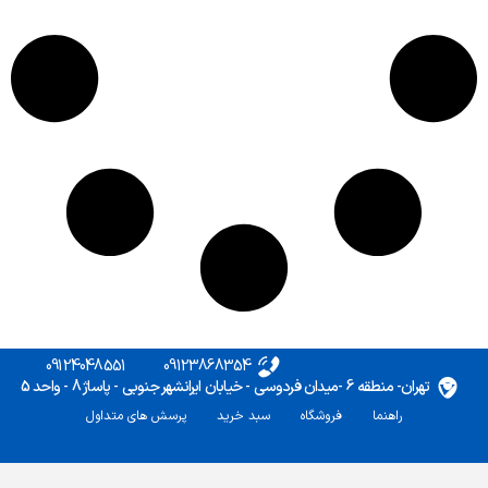
09124048551
09123868354
تهران- منطقه 6 -میدان فردوسی - خیابان ایرانشهر جنوبی - پاساژ 8 - واحد 5
راهنما
فروشگاه
سبد خرید
پرسش های متداول