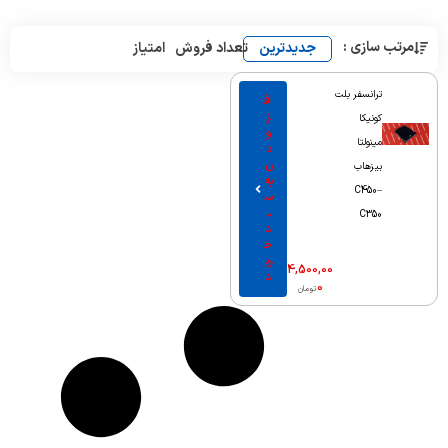
مرتب سازی :
جدیدترین
تعداد فروش
امتیاز
ترانسفر بلت
اف
ز
کونیکا
و
مینولتا
د
ن
بیزهاب
به
C450–
س
ب
C350
د
خ
ری
4,500,00
د
0
تومان