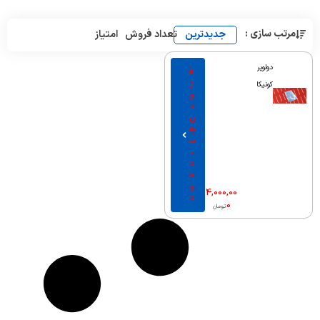
مرتب سازی :
جدیدترین
تعداد فروش
امتیاز
دولوپر
اف
ز
کونیکا
و
د
ن
به
س
ب
د
خ
ری
4,000,00
د
0
تومان