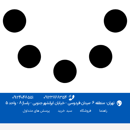
09124048551
09123868354
تهران- منطقه 6 -میدان فردوسی - خیابان ایرانشهر جنوبی - پاساژ 8 - واحد 5
راهنما
فروشگاه
سبد خرید
پرسش های متداول