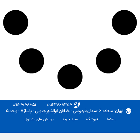
09124048551
09123868354
تهران- منطقه 6 -میدان فردوسی - خیابان ایرانشهر جنوبی - پاساژ 8 - واحد 5
راهنما
فروشگاه
سبد خرید
پرسش های متداول