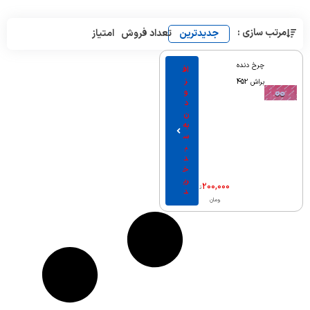
مرتب سازی :
جدیدترین
تعداد فروش
امتیاز
چرخ دنده
اف
ز
براش 452
و
د
ن
به
س
ب
د
خ
ری
200,000
ت
د
ومان