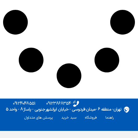
09124048551
09123868354
تهران- منطقه 6 -میدان فردوسی - خیابان ایرانشهر جنوبی - پاساژ 8 - واحد 5
راهنما
فروشگاه
سبد خرید
پرسش های متداول