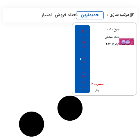
مرتب سازی :
جدیدترین
تعداد فروش
امتیاز
چرخ دنده
اف
ز
تانک مشکی
و
کونیکا 452
د
ن
به
س
ب
د
خ
ری
200,000
ت
د
ومان