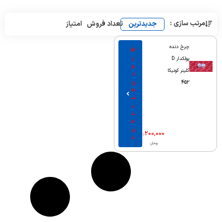
مرتب سازی :
جدیدترین
تعداد فروش
امتیاز
چرخ دنده
اف
ز
پولکدار D
و
کلینر کونیکا
د
ن
452
به
س
ب
د
خ
ری
200,000
ت
د
ومان