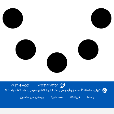
09124048551
09123868354
تهران- منطقه 6 -میدان فردوسی - خیابان ایرانشهر جنوبی - پاساژ 8 - واحد 5
راهنما
فروشگاه
سبد خرید
پرسش های متداول