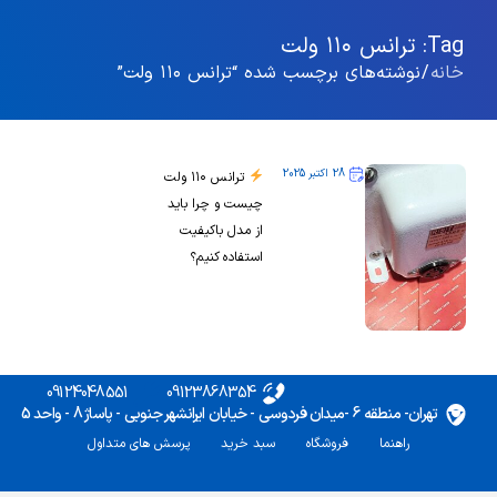
Tag: ترانس ۱۱۰ ولت
خانه
/ نوشته‌های برچسب شده “ترانس ۱۱۰ ولت”
28 اکتبر 2025
ترانس ۱۱۰ ولت
چیست و چرا باید
از مدل باکیفیت
استفاده کنیم؟
09124048551
09123868354
تهران- منطقه 6 -میدان فردوسی - خیابان ایرانشهر جنوبی - پاساژ 8 - واحد 5
راهنما
فروشگاه
سبد خرید
پرسش های متداول