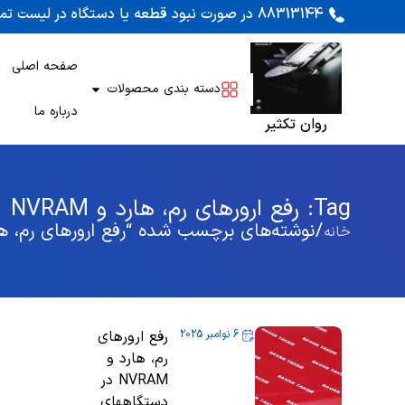
88313144 در صورت نبود قطعه یا دستگاه در لیست تماس بگیرید. اوراقی کونیکا 452 و 450 موجود است
صفحه اصلی
دسته بندی محصولات
درباره ما
روان تکثیر
Tag: رفع ارورهای رم، هارد و NVRAM
/ نوشته‌های برچسب شده “رفع ارورهای رم، هارد و 
خانه
6 نوامبر 2025
رفع ارورهای
رم، هارد و
NVRAM در
دستگاههای