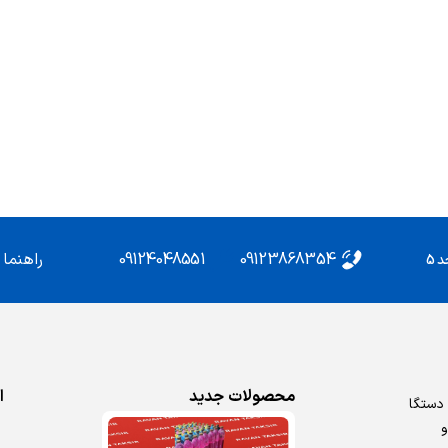
09124048551
09123868354
راهنما
محصولات جدید
ا
روش دستگا
و