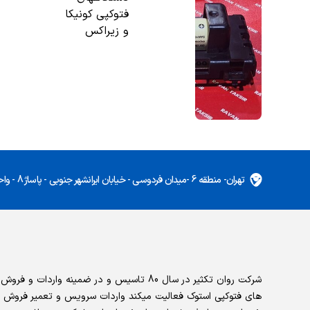
فتوکپی کونیکا
و زیراکس
تهران- منطقه 6 -میدان فردوسی - خیابان ایرانشهر جنوبی - پاساژ 8 - واحد 5
شرکت روان تکثیر در سال 80 تاسیس و در ضمینه واردات و ف
های فتوکپی استوک فعالیت میکند واردات سرویس و تعمیر فروش 