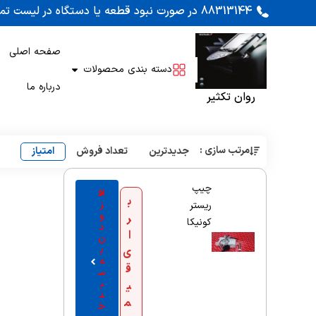
88313144 در صورت نبود قطعه یا دستگاه در لیست تماس بگیرید. اوراقی کونیکا 452 و 450 موجود است
صفحه اصلی
دسته بندی محصولات
درباره ما
روان تکثیر
مرتب سازی :
جدیدترین
تعداد فروش
امتیاز
چیپ
اف
ب
ز
ریستر
و
ر
کونیکا
د
ا
ن
ب
ی
ه
ق
س
ب
ی
د
م
خ