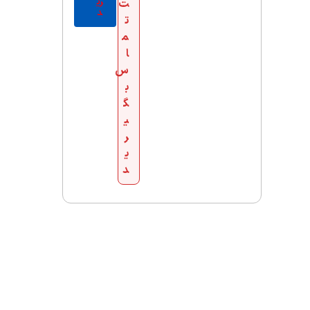
ری
ت
د
ت
م
ا
س
ب
گ
ی
ر
ی
د