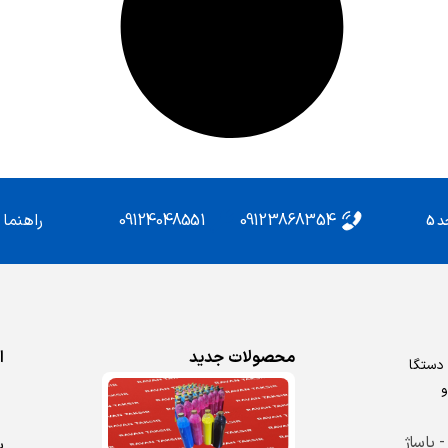
09124048551
09123868354
راهنما
محصولات جدید
ا
روش دستگا
و
 - پاساژ
ب