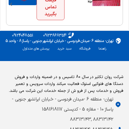
قیمت
452
تماس
بگیرید
09124048551
09123868354
تهران- منطقه 6 -میدان فردوسی - خیابان ایرانشهر جنوبی - پاساژ 8 - واحد 5
راهنما
فروشگاه
سبد خرید
پرسش های متداول
شرکت روان تکثیر در سال 80 تاسیس و در ضمینه واردات و فروش
دستگا های فتوکپی استوک فعالیت میکند واردات سرویس و تعمیر
فروش و خدمات پس از فرو ش از جمله خدمات این شرکت می باشد.
تهران- منطقه 6 -میدان فردوسی - خیابان ایرانشهر جنوبی -
پاساژ 10 - مغازه 5 - کدپستی 1581618117
۸۸۳۱۳۱۴۲ ,۸۸۳۱۳۱۴۳