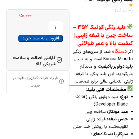
(0 دیدگاه)
950,000
بلید رنگی کونیکا 452
–
ساخت چین با تیغه ژاپنی |
افزودن به سبد خرید
کیفیت بالا و عمر طولانی
دستگاه
اگر
شما از سری‌های رنگی
گارانتی اصالت و سلامت
Konica Minolta است و به دنبال
فیزیکی کالا
بلید دولوپر باکیفیت
و ماندگار
می‌گردید، این بلید رنگی با تیغه
فرایند قیمت گذاری و نظارت بر
ژاپنی انتخابی عالی برای شماست.
قیمت
مشخصات فنی بلید:
نوع:
بلید دولوپر رنگی (Color
Developer Blade)
مبدا مونتاژ:
ساخت چین
جنس تیغه:
فولاد ژاپنی
تقویت‌شده با روکش ضد خش
سازگار با دستگاه‌های: