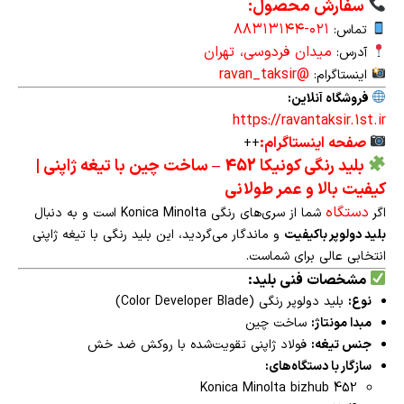
سفارش محصول:
۰۲۱-۸۸۳۱۳۱۴۴
تماس:
میدان فردوسی، تهران
آدرس:
@ravan_taksir
اینستاگرام:
فروشگاه آنلاین:
https://ravantaksir.1st.ir
صفحه اینستاگرام:
++
بلید رنگی کونیکا 452
–
ساخت چین با تیغه ژاپنی |
کیفیت بالا و عمر طولانی
دستگاه
اگر
شما از سری‌های رنگی Konica Minolta است و به دنبال
بلید دولوپر باکیفیت
و ماندگار می‌گردید، این بلید رنگی با تیغه ژاپنی
انتخابی عالی برای شماست.
مشخصات فنی بلید:
نوع:
بلید دولوپر رنگی (Color Developer Blade)
مبدا مونتاژ:
ساخت چین
جنس تیغه:
فولاد ژاپنی تقویت‌شده با روکش ضد خش
سازگار با دستگاه‌های:
Konica Minolta bizhub 452