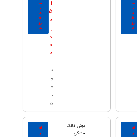
1
س
س
ب
ب
5
د
د
خ
خ
0
ری
ری
,
د
د
0
0
0
ت
و
م
ا
ن
بوش تانک
اف
اف
ز
ز
مشکی