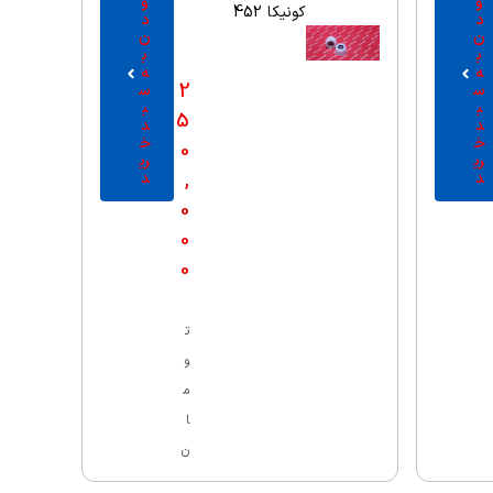
و
و
کونیکا 452
د
د
ن
ن
ب
ب
ه
ه
2
س
س
ب
ب
5
د
د
خ
خ
0
ری
ری
,
د
د
0
0
0
ت
و
م
ا
ن