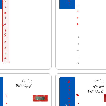
ری
ت
,
د
ت
0
م
0
ا
0
س
ب
گ
ت
ی
و
ر
م
ی
ا
د
ن
برد سی
برد لیزر
اف
ز
سی دی
کونیکا 452
و
کونیکا 452
د
1
4
ن
ب
,
,
ه