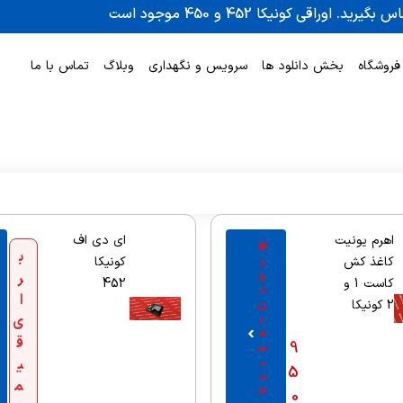
فروشگاه
بخش دانلود ها
سرویس و نگهداری
وبلاگ
تماس با ما
اهرم یونیت
ای دی اف
اف
ب
ز
کاغذ کش
کونیکا
و
ر
کاست 1 و
452
د
ا
ن
2 کونیکا
ب
ی
ه
ق
9
س
ب
ی
5
د
م
خ
0