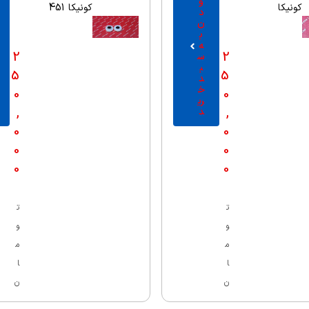
و
کونیکا
کونیکا 451
د
ن
ب
ه
2
2
س
ب
5
5
د
خ
0
0
ری
,
,
د
0
0
0
0
0
0
ت
ت
و
و
م
م
ا
ا
ن
ن