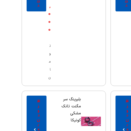
ری
ری
,
د
د
0
0
0
ت
و
م
ا
ن
بلبرینگ سر
اف
اف
ز
ز
مگنت تانک
و
و
مشکی
د
د
ن
ن
کونیکا
ب
ب
ه
ه