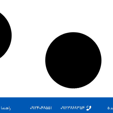
09124048551
09123868354
راهنما