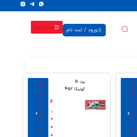
سبد خرید
ورود / ثبت نام
برد ih
اف
اف
ز
ز
کونیکا 452
و
و
د
د
6
ن
ن
ب
ب
,
ه
ه
0
س
س
ب
ب
0
د
د
خ
خ
0