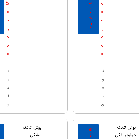
5
0
س
ب
0
0
د
خ
0
0
ری
,
,
د
0
0
0
0
0
0
ت
ت
و
و
م
م
ا
ا
ن
ن
بوش تانک
بوش تانک
اف
ز
دولوپر رنگی
مشکی