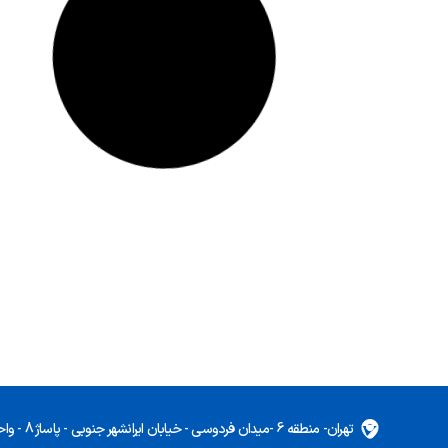
تهران- منطقه 6 -میدان فردوسی - خیابان ایرانشهر جنوبی - پاساژ 8 - واحد 5