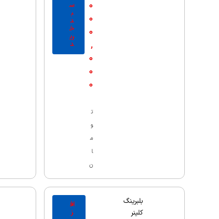
0
س
ب
0
د
خ
0
ری
,
د
0
0
0
ت
و
م
ا
ن
بلبرینگ
اف
ز
کلینر