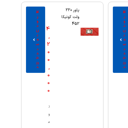
پاور 220
اف
اف
ز
ز
ولت کونیکا
و
و
452
د
د
4
ن
ن
ب
ب
,
ه
ه
2
س
س
ب
ب
0
د
د
خ
خ
0
ری
ری
,
د
د
0
0
0
ت
و
م