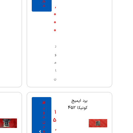
ری
,
د
0
0
0
ت
و
م
ا
ن
برد ایمیج
اف
ز
کونیکا 452
1
و
د
5
ن
ب
,
ه