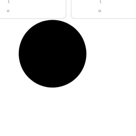
ا
ا
ن
ن