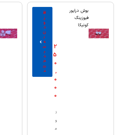
بوش درایور
اف
ز
فیوزینگ
و
کونیکا
د
ن
ب
ه
2
س
ب
5
د
خ
0
ری
,
د
0
0
0
ت
و
م