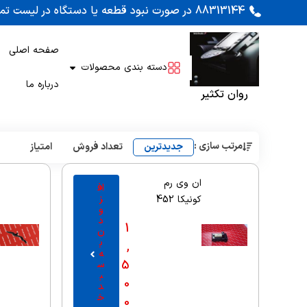
88313144 در صورت نبود قطعه یا دستگاه در لیست تماس بگیرید. اوراقی کونیکا 452 و 450 موجود است
صفحه اصلی
دسته بندی محصولات
درباره ما
روان تکثیر
مرتب سازی :
جدیدترین
تعداد فروش
امتیاز
ان وی رم
اف
ز
کونیکا 452
و
د
1
ن
ب
,
ه
5
س
ب
0
د
خ
0