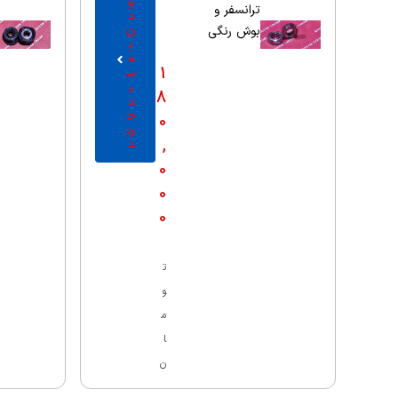
و
ترانسفر و
د
ن
بوش رنگی
ب
ه
1
س
ب
8
د
خ
0
ری
,
د
0
0
0
ت
و
م
ا
ن