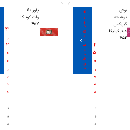
بوش
پاور 110
اف
ز
دوشاخه
ولت کونیکا
و
گیربکس
452
د
4
ن
هیتر کونیکا
ب
,
452
ه
2
2
س
ب
0
5
د
خ
0
0
ری
,
,
د
0
0
0
0
0
0
ت
ت
و
و
م
م