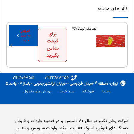
کالا های مشابه
تونر شارژ کونیکا 759
افزودن
برای
به سبد
قیمت
خرید
تماس
بگیرید
09124048551
09123868354
تهران- منطقه 6 -میدان فردوسی - خیابان ایرانشهر جنوبی - پاساژ 8 - واحد 5
راهنما
فروشگاه
سبد خرید
پرسش های متداول
شرکت روان تکثیر در سال 80 تاسیس و در ضمینه واردات و فروش
دستگا های فتوکپی استوک فعالیت میکند واردات سرویس و تعمیر