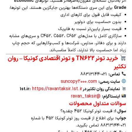
اگر به‌دنبال نسخه‌ای مقرون‌به‌صرفه‌تر هستید، تونرهای
Economic
Grade
برای این سری دستگاه‌ها بهترین جایگزین هستند. این تونرها:
کیفیت قابل قبول برای کارهای اداری
بدون حساسیت برای دولوپر
قیمت بسیار پایین‌تر نسبت به فابریک
سازگاری کامل با مدل‌های C452، C552، C652 و سری‌های مشابه
دارند و برای دفاتر، مدارس، شرکت‌ها و کسب‌وکارهایی که حجم چاپ
زیاد اما حساسیت بالا ندارند، کاملاً مناسب‌اند.
خرید تونر TN622 و تونر اقتصادی کونیکا – روان
تکثیر
تماس:
021-88313144
suncopy2000.com
سایت رسمی:
https://ravantaksir.1st.ir
نمایندگی روان تکثیر در 1st.ir:
@ravan_taksir
اینستاگرام:
سوالات متداول محصولات
سوال ۱:
قیمت تونر کونیکا 452 چقدره؟
جواب:
برای اطلاع از قیمت روز تونر کونیکا 452 با شماره
۰۲۱-۸۸۳۱۳۱۴۴ تماس بگیرید.