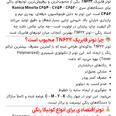
تونر فابریک
TN622
یکی از محبوب‌ترین و پرفروش‌ترین تونرهای رنگی
برای دستگاه‌های سری
Konica Minolta C654 – C754 – C652 –
C452
است. این تونر به دلیل فرمولاسیون حرفه‌ای، پودری نرم و
پایداری حرارتی بالا، خروجی چاپی بسیار شفاف و دقیق تولید می‌کند.
اگر کیفیت چاپ برایتان در اولویت است—چه چاپ عکس باشد چه
اسناد رنگی—تونر TN622 بهترین انتخاب میان تونرهای فابریک است.
چرا تونر فابریک TN622 محبوب است؟
تونر TN622 به‌گونه‌ای طراحی شده که با کمترین مصرف، بیشترین تراکم
رنگ را ایجاد کند. این تونر از تکنولوژی شیمیتری (Polymerized
Toner) بهره می‌برد که باعث:
رنگ‌های درخشان‌تر
مشکی عمیق‌تر
مصرف کمتر پودر
عدم آسیب به دولوپر
جلوگیری از ایجاد سایه یا خطوط
می‌شود. این تونر در چهار رنگ
C – M – Y – K
عرضه شده و کاملاً سازگار
با دستگاه‌های رنگی پرسرعت و پرکار نیست.
تونر اقتصادی برای انواع کونیکا رنگی