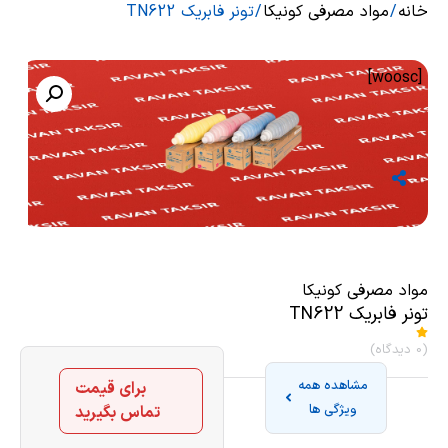
خانه
/
مواد مصرفی کونیکا
/ تونر فابریک TN622
[woosc]
مواد مصرفی کونیکا
تونر فابریک TN622
(0 دیدگاه)
مشاهده همه
برای قیمت
ویژگی ها
تماس بگیرید