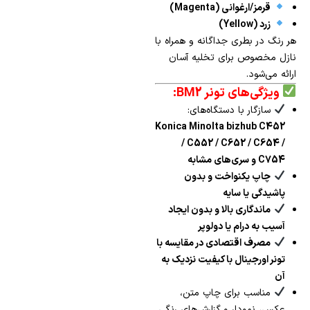
قرمز/ارغوانی (Magenta)
زرد (Yellow)
هر رنگ در بطری جداگانه و همراه با
نازل مخصوص برای تخلیه آسان
ارائه می‌شود.
ویژگی‌های تونر BM2:
سازگار با دستگاه‌های:
Konica Minolta bizhub C452
/ C552 / C652 / C654 /
C754 و سری‌های مشابه
چاپ یکنواخت و بدون
پاشیدگی یا سایه
ماندگاری بالا و بدون ایجاد
آسیب به درام یا دولوپر
مصرف اقتصادی در مقایسه با
تونر اورجینال با کیفیت نزدیک به
آن
مناسب برای چاپ متن،
عکس، نمودار و گزارش‌های رنگی