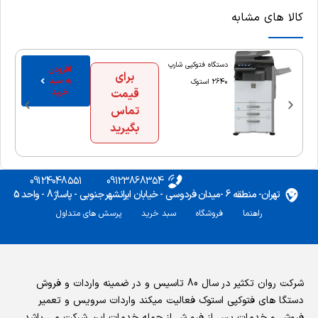
کالا های مشابه
دستگاه فتوکپی شارپ
افزودن
برای
به سبد
2640 استوک
قیمت
خرید
تماس
بگیرید
09124048551
09123868354
تهران- منطقه 6 -میدان فردوسی - خیابان ایرانشهر جنوبی - پاساژ 8 - واحد 5
راهنما
فروشگاه
سبد خرید
پرسش های متداول
شرکت روان تکثیر در سال 80 تاسیس و در ضمینه واردات و فروش
دستگا های فتوکپی استوک فعالیت میکند واردات سرویس و تعمیر
فروش و خدمات پس از فرو ش از جمله خدمات این شرکت می باشد.