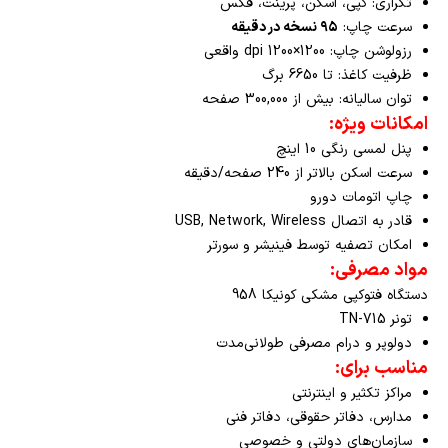
تکراری: کپی، اسکن، پرینت، فکس
سرعت چاپ:
۹۵ نسخه در دقیقه
رزولوشن چاپ: 1200×1200 dpi واقعی
ظرفیت کاغذ: تا 6650 برگ
توان سالیانه: بیش از 300,000 صفحه
امکانات ویژه:
پنل لمسی رنگی 10 اینچ
سرعت اسکن بالاتر از 240 صفحه/دقیقه
چاپ اتومات دورو
قادر به اتصال USB, Network, Wireless
امکان تصفیه توسط فینیشر و سورتر
مواد مصرفی:
دستگاه فتوکپی مشکی کونیکا 958
تونر TN-715
دولوپر و درام مصرفی طولانی‌مدت
مناسب برای:
مراکز تکثیر و اینترنتی
مدارس، دفاتر حقوقی، دفاتر فنی
سازمان‌های دولتی و خصوصی