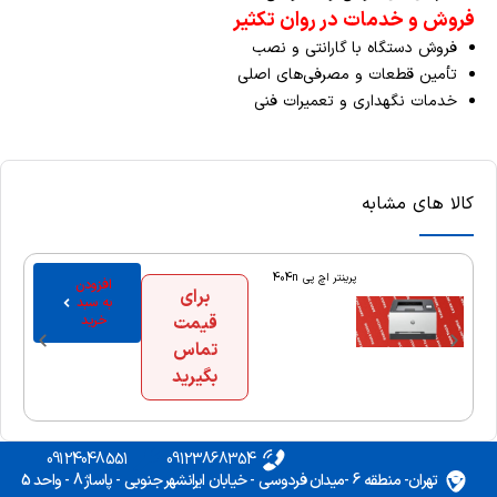
فروش و خدمات در روان تکثیر
فروش دستگاه با گارانتی و نصب
تأمین قطعات و مصرفی‌های اصلی
خدمات نگهداری و تعمیرات فنی
کالا های مشابه
پرینتر اچ پی 404n
افزودن
برای
به سبد
قیمت
خرید
تماس
بگیرید
09124048551
09123868354
تهران- منطقه 6 -میدان فردوسی - خیابان ایرانشهر جنوبی - پاساژ 8 - واحد 5