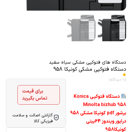
دستگاه های فتوکپی مشکی سیاه سفید
دستگاه فتوکپی مشکی کونیکا 958
(0 دیدگاه)
برای قیمت
دستگاه فتوکپی Konica
تماس بگیرید
Minolta bizhub 958
برشور pdf کونیکا مشکی 958
گارانتی اصالت و سلامت
درایور ویندوز 64بیتی
فیزیکی کالا
کونیکا958