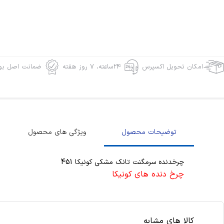
امکان تحویل اکسپرس
24ساعته، 7 روز هفته
ضمانت اصل بود
توضیحات محصول
ویژگی های محصول
چرخدنده سرمگنت تانک مشکی کونیکا 451
چرخ دنده های کونیکا
کالا های مشابه