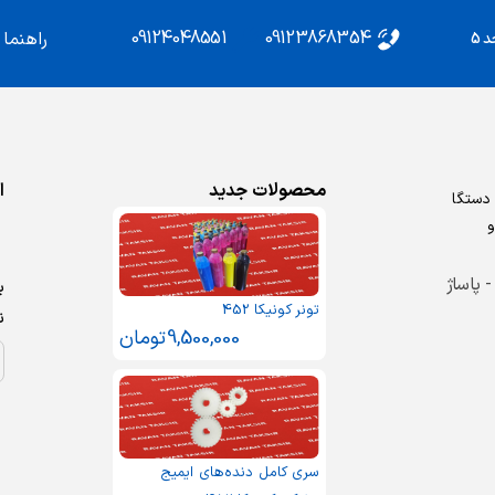
09124048551
09123868354
راهنما
محصولات جدید
ا
روش دستگا
و
 - پاساژ
ب
تونر کونیکا 452
ن
9,500,000
تومان
سری کامل دنده‌های ایمیج