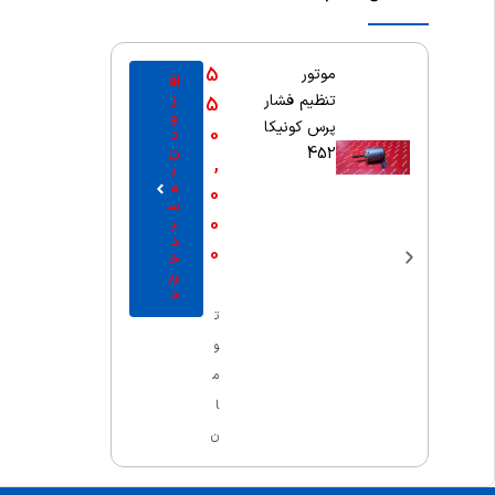
5
موتور
اف
ز
تنظیم فشار
5
و
پرس کونیکا
0
د
ن
452
,
ب
ه
0
س
0
ب
د
0
خ
ری
د
ت
و
م
ا
ن