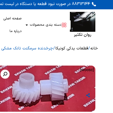
88313144 در صورت نبود قطعه یا دستگاه در لیست تماس بگیرید. اوراقی کونیکا 452 و 450 موجود است
صفحه اصلی
دسته بندی محصولات
درباره ما
روان تکثیر
خانه
/
قطعات یدکی کونیکا
/ چرخدنده سرمگنت تانک مشکی کونی
[woosc]