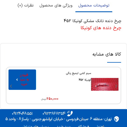
توضیحات محصول
ویژگی های محصول
نظرات (0)
چرخ دنده تانک مشکی کونیکا 452
چرخ دنده های کونیکا
کالا های مشابه
سیم کشی ایمیج رنگی
افزودن
به سبد
کونیکا 452
خرید
250,000
تومان
09124048551
09123868354
تهران- منطقه 6 -میدان فردوسی - خیابان ایرانشهر جنوبی - پاساژ 8 - واحد 5
راهنما
فروشگاه
سبد خرید
پرسش های متداول