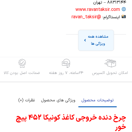
۸۸۳۱۳۱۴۴ – تهران
www.ravantaksir.com
@ravan_taksir
اینستاگرام:
مشاهده همه
ویژگی ها
امکان تحویل اکسپرس
24ساعته، 7 روز هفته
ضمانت اصل بودن کالا
توضیحات محصول
ویژگی های محصول
نظرات (0)
چرخ دنده خروجی کاغذ کونیکا 452 پیچ
خور