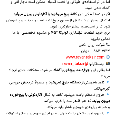
اما در اثر استفاده‌ی طولانی یا نصب اشتباه، ممکن است دچار لقی و
گشاد شدن شود.
اگر در دستگاه کپی‌تان
کاغذ پیچ می‌خورد یا آکاردئونی بیرون می‌آید
،
احتمال بسیار زیاد مشکل از همین چرخ‌دنده است و باید سریع تعویض
شود تا از آسیب‌های بیشتر جلوگیری شود.
برای خرید قطعات تراشکاری
کونیکا 452
و مشاوره تخصصی، با ما
تماس بگیرید:
شرکت روان تکثیر
۸۸۳۱۳۱۴۴ – تهران
www.ravantaksir.com
@ravan_taksir
اینستاگرام:
اما وقتی این
چرخ‌دنده پیچ‌خور یا گشاد
می‌شود، مشکلات جدی ایجاد
می‌کند:
کاغذ به‌درستی از دستگاه خارج نمی‌شود
و معمولاً
در بخش خروجی
گیر می‌کند
.
خروج نامنظم باعث می‌شود کاغذ به شکل
آکاردئونی یا پیچ‌خورده
بیرون بیاید
، که هم ظاهر سند را خراب می‌کند
و هم به رول‌های خروجی فشار وارد می‌کند.
به‌مرور، این مشکل باعث خرابی سایر اجزای خروجی و حتی استهلاک