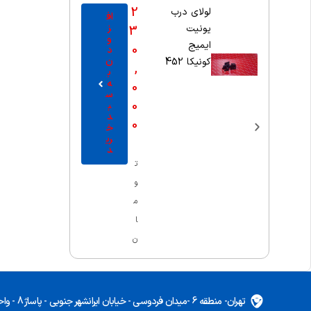
2
لولای درب
اف
ز
یونیت
3
و
ایمیج
0
د
ن
کونیکا 452
,
ب
ه
0
س
0
ب
د
0
خ
ری
د
ت
و
م
ا
ن
تهران- منطقه 6 -میدان فردوسی - خیابان ایرانشهر جنوبی - پاساژ 8 - واحد 5