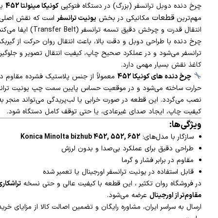
چرخ دنده دوبل ترانسفر (بزرگ) در دستگاه فتوکپی
کونیکا مینولتا 452
یک
قطعات
مهم‌ترین
مکانیکی در بخش
یونیت ترانسفر
است که نقش اصلی 
انتقال قدرت و چرخش دقیق تسمه ترانسفر (sfer Belt
چرخ دنده با طراحی دوبل و دقت بالا، باعث انتقال روان حرکت از گیرب
ترانسفر می‌شود و در عملکرد صحیح چاپ، کیفیت انتقال تصویر و جلوگیری
کاغذ نقش بسیار مهمی دارد.
چرخ دنده های کونیکا 452
معمولاً از جنس پلاستیک فشرده مقاوم در ب
حرارت ساخته می‌شود و در موقعیت حساس پایین سمت چپ یونیت تران
نصب می‌گردد. این قطعه در صورت خرابی یا لب‌پریدگی می‌تواند منجر ب
کیفیت چاپ، ایجاد صدای غیرعادی، یا حتی توقف کامل دستگاه شود.
ویژگی‌ها:
سازگار با مدل‌های:
Konica Minolta bizhub 452, 552, 652
طراحی دقیق برای عملکرد بی‌صدا و بدون لرزش
مقاوم در برابر فشار و گرما
قابل استفاده در یونیت ترانسفر اورجینال یا تعمیر شده
در فروشگاه روان تکثیر ، این قطعه با کیفیت عالی و حتی نسخه
تراشکار
مقاوم‌تر از اورجینال
عرضه می‌شود.
ارسال به سراسر ایران، مشاوره رایگان و تضمین اصالت کالا از مزایای خرید 