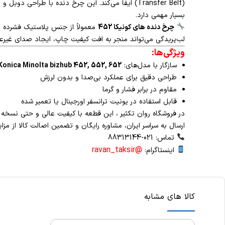
(Transfer Belt) ایفا می‌کند. این چرخ دنده با طر
بسیار مهمی دارد.
چرخ دنده های کونیکا 452
معمولاً از جنس پلاستیک فشرده م
لب‌پریدگی می‌تواند منجر به افت کیفیت چاپ، ایجاد صدای غیرع
ویژگی‌ها:
سازگار با مدل‌های:
Konica Minolta bizhub 452, 552, 652
طراحی دقیق برای عملکرد بی‌صدا و بدون لرزش
مقاوم در برابر فشار و گرما
قابل استفاده در یونیت ترانسفر اورجینال یا تعمیر شده
در فروشگاه روان تکثیر ، این قطعه با کیفیت عالی و حتی نسخه
ارسال به سراسر ایران، مشاوره رایگان و تضمین اصالت کالا از مزا
تماس: 021-88313144
@ravan_taksir
اینستاگرام:
کالا های مشابه