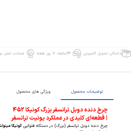
امکان تحویل اکسپرس
24ساعته، 7 روز هفته
ضمانت اصل بود
توضیحات محصول
ویژگی های محصول
چرخ دنده دوبل ترانسفر بزرگ کونیکا 452
| قطعه‌ای کلیدی در عملکرد یونیت ترانسفر
چرخ دنده دوبل ترانسفر (بزرگ) در دستگاه فتوکپی
کونیکا مینولتا 52