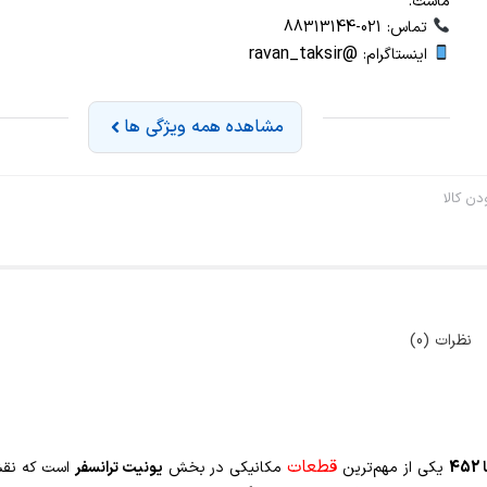
ماست.
تماس: 021-88313144
@ravan_taksir
اینستاگرام:
مشاهده همه ویژگی ها
ن کالا
نظرات (0)
قطعات
4
یکی از مهم‌ترین
مکانیکی در بخش
یونیت ترانسفر
است که نقش