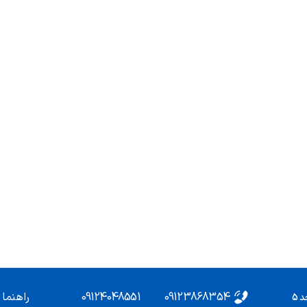
09124048551
09123868354
راهنما