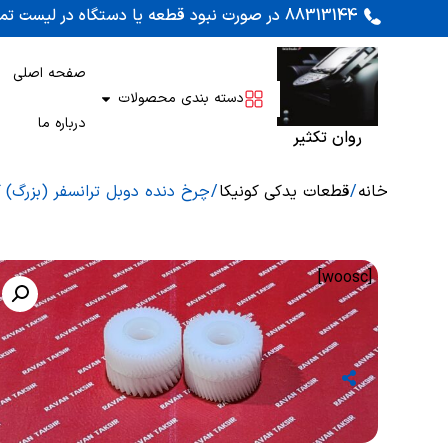
88313144 در صورت نبود قطعه یا دستگاه در لیست تماس بگیرید. اوراقی کونیکا 452 و 450 موجود است
صفحه اصلی
دسته بندی محصولات
درباره ما
روان تکثیر
خانه
/
قطعات یدکی کونیکا
/ چرخ دنده دوبل ترانسفر (بزرگ) کونی
[woosc]