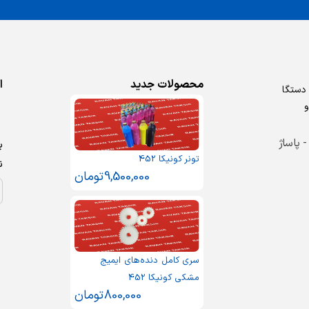
محصولات جدید
ا
روش دستگا
و
 - پاساژ
ب
تونر کونیکا 452
ن
9,500,000
تومان
سری کامل دنده‌های ایمیج
مشکی کونیکا 452
800,000
تومان