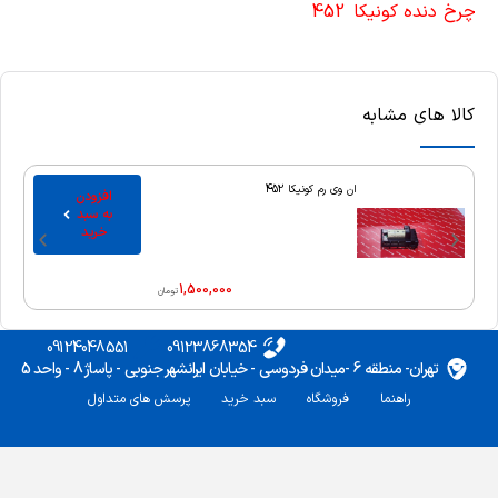
چرخ دنده کونیکا 452
کالا های مشابه
ان وی رم کونیکا 452
افزودن
به سبد
خرید
1,500,000
تومان
09124048551
09123868354
تهران- منطقه 6 -میدان فردوسی - خیابان ایرانشهر جنوبی - پاساژ 8 - واحد 5
راهنما
فروشگاه
سبد خرید
پرسش های متداول