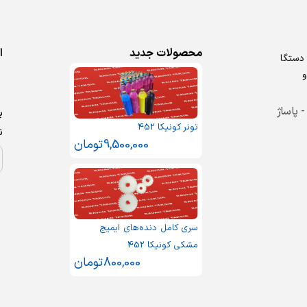
محصولات جدید
ا
روش دستگا
و
 - پاساژ
ب
تونر کونیکا 452
ن
9,500,000
تومان
سری کامل دنده‌های ایمیج
مشکی کونیکا 452
800,000
تومان