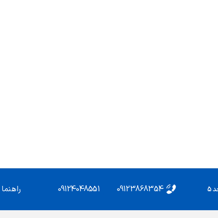
09124048551
09123868354
راهنما