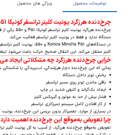
توضیحات محصول
ویژگی های محصول
چرخ‌دنده هرزگرد یونیت کلینر ترانسفر کونیکا 451 و 550
چرخ‌دنده هرزگرد یونیت کلینر ترانسفر کونیکا 451 و 550 یکی از قطعات کلیدی در مجموعه
دستگاه ندارد و فقط در یونیت کلینر ترانسفر فعالیت می‌کند.
در دستگاه‌های Minolta 451
کلینر منتقل می‌کند. این انتقال صحیح حرکت باعث می‌شود تیغه ک
خرابی چرخ‌دنده هرزگرد چه مشکلاتی ایجاد می‌
زمانی که این چرخ‌دنده دچار هرزشدگی، لب‌پریدگی یا شکستگی می
پخش تونر داخل دستگاه
باقی ماندن تونر روی مسیر ترانسفر
ایجاد بک‌گراند و کثیفی شدید در چاپ
فشار بیش از حد به موتور و گیربکس کلینر
از کار افتادن کامل سیستم تمیزکاری ترانسفر
در بسیاری از موارد، تعمیرکار بدون بررسی این چرخ‌دنده، یونیت
چرا تعویض به‌موقع این چرخ‌دنده اهمیت دارد
تعویض به‌موقع چرخ‌دنده هرزگرد، از آسیب به کل یونیت کلینر تر
در کارکرد طولانی‌مدت دارد. این قطعه کاملاً مخصوص مدل‌های