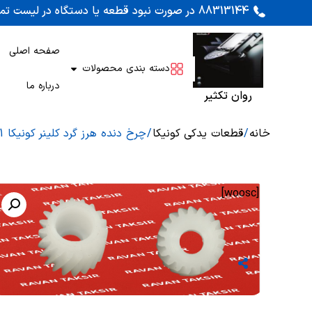
88313144 در صورت نبود قطعه یا دستگاه در لیست تماس بگیرید. اوراقی کونیکا 452 و 450 موجود است
صفحه اصلی
دسته بندی محصولات
درباره ما
روان تکثیر
خانه
/
قطعات یدکی کونیکا
/ چرخ دنده هرز گرد کلینر کونیکا 451
[woosc]