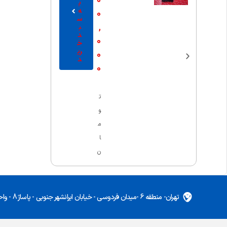
0
ب
ه
0
س
,
ب
د
0
خ
ری
0
د
0
ت
و
م
ا
ن
تهران- منطقه 6 -میدان فردوسی - خیابان ایرانشهر جنوبی - پاساژ 8 - واحد 5