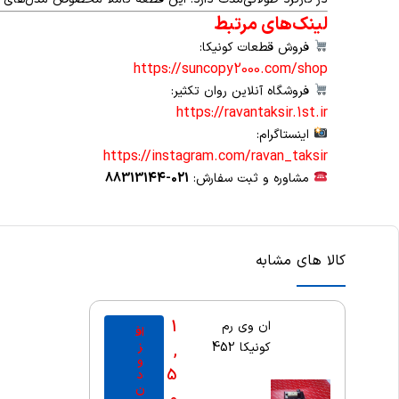
لینک‌های مرتبط
فروش قطعات کونیکا:
https://suncopy2000.com/shop
فروشگاه آنلاین روان تکثیر:
https://ravantaksir.1st.ir
اینستاگرام:
https://instagram.com/ravan_taksir
مشاوره و ثبت سفارش:
021-88313144
کالا های مشابه
1
ان وی رم
اف
ز
کونیکا 452
,
و
5
د
ن