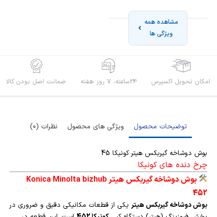
مشاهده همه
ویژگی ها
امکان تحویل اکسپرس
24ساعته، 7 روز هفته
ضمانت اصل بودن کالا
توضیحات محصول
ویژگی های محصول
نظرات (0)
بوش دوشاخه گیربکس هیتر کونیکا 45
چرخ دنده های کونیکا
بوش دوشاخه گیربکس هیتر Konica Minolta bizhub
452
بوش دوشاخه گیربکس هیتر
یکی از قطعات مکانیکی دقیق و ضروری در
بخش فیوزینگ (هیتر) دستگاه کپی
کونیکا 452
است. این قطعه در