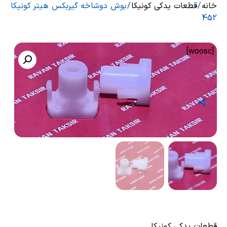
خانه
/
قطعات یدکی کونیکا
/ بوش دوشاخه گیربکس هیتر کونیکا
452
[woosc]
قطعات یدکی کونیکا