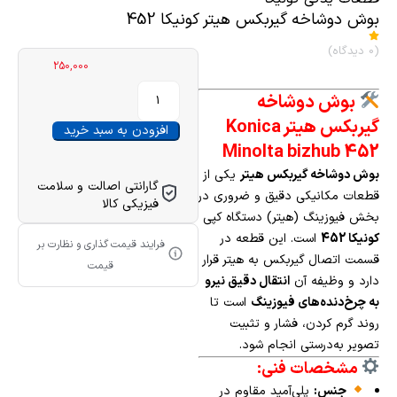
بوش دوشاخه گیربکس هیتر کونیکا 452
(0 دیدگاه)
250,000
بوش دوشاخه
گیربکس هیتر Konica
افزودن به سبد خرید
Minolta bizhub 452
بوش دوشاخه گیربکس هیتر
یکی از
گارانتی اصالت و سلامت
قطعات مکانیکی دقیق و ضروری در
فیزیکی کالا
بخش فیوزینگ (هیتر) دستگاه کپی
کونیکا 452
است. این قطعه در
فرایند قیمت گذاری و نظارت بر
قسمت اتصال گیربکس به هیتر قرار
قیمت
دارد و وظیفه آن
انتقال دقیق نیرو
به چرخ‌دنده‌های فیوزینگ
است تا
روند گرم کردن، فشار و تثبیت
تصویر به‌درستی انجام شود.
مشخصات فنی:
جنس:
پلی‌آمید مقاوم در