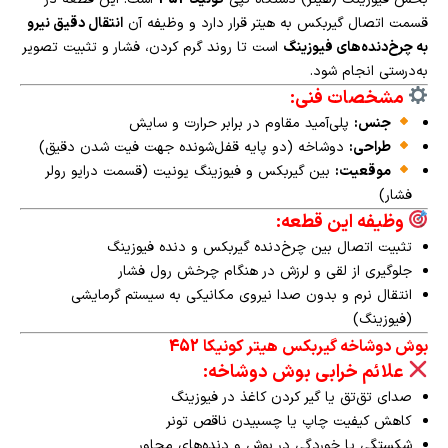
قسمت اتصال گیربکس به هیتر قرار دارد و وظیفه آن
انتقال دقیق نیرو
به چرخ‌دنده‌های فیوزینگ
است تا روند گرم کردن، فشار و تثبیت تصویر
به‌درستی انجام شود.
مشخصات فنی:
جنس:
پلی‌آمید مقاوم در برابر حرارت و سایش
طراحی:
دوشاخه (دو پایه قفل‌شونده جهت فیت شدن دقیق)
موقعیت:
بین گیربکس و فیوزینگ یونیت (قسمت درایو رولر
فشار)
وظیفه این قطعه:
تثبیت اتصال بین چرخ‌دنده گیربکس و دنده فیوزینگ
جلوگیری از لقی و لرزش در هنگام چرخش رول فشار
انتقال نرم و بدون صدا نیروی مکانیکی به سیستم گرمایشی
(فیوزینگ)
بوش دوشاخه گیربکس هیتر کونیکا 452
علائم خرابی بوش دوشاخه:
صدای تق‌تق یا گیر کردن کاغذ در فیوزینگ
کاهش کیفیت چاپ یا چسبیدن ناقص تونر
شکستگی یا خوردگی در بوش و دنده‌های مجاور