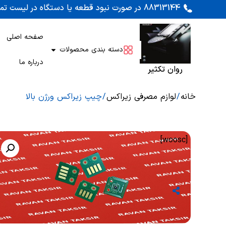
88313144 در صورت نبود قطعه یا دستگاه در لیست تماس بگیرید. اوراقی کونیکا 452 و 450 موجود است
صفحه اصلی
دسته بندی محصولات
درباره ما
روان تکثیر
خانه
/
لوازم مصرفی زیراکس
/ چیپ زیراکس ورژن بالا
[woosc]