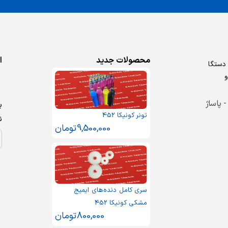
محصولات جدید
ا
روش دستگا
و
 - پاساژ
ب
تونر کونیکا 452
ن
9,500,000
تومان
سری کامل دنده‌های ایمیج
مشکی کونیکا 452
800,000
تومان