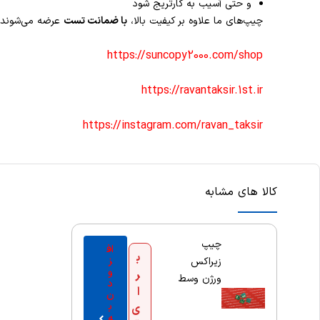
و حتی آسیب به کارتریج شود
چیپ‌های ما علاوه بر کیفیت بالا،
با ضمانت تست
عرضه می‌شوند.
https://suncopy2000.com/shop
https://ravantaksir.1st.ir
https://instagram.com/ravan_taksir
کالا های مشابه
چیپ
اف
ب
ز
زیراکس
و
ر
ورژن وسط
د
ا
ن
ب
ی
ه