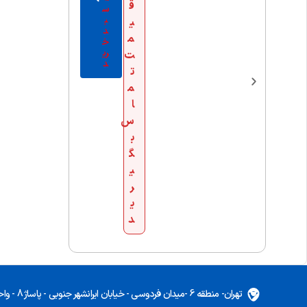
ق
س
ب
ی
د
م
خ
ری
ت
د
ت
م
ا
س
ب
گ
ی
ر
ی
د
تهران- منطقه 6 -میدان فردوسی - خیابان ایرانشهر جنوبی - پاساژ 8 - واحد 5