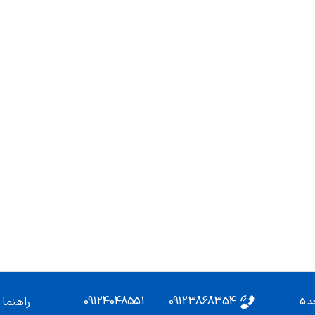
09124048551
09123868354
راهنما