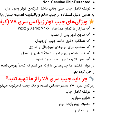
Non-Genuine Chip Detected
توقف کامل چاپ حتی وقتی داخل کارتریج تونر وجود دارد
به همین دلیل استفاده از
چیپ سالم و باکیفیت
اهمیت بسیار زیاد
ویژگی‌های چیپ تونر زیراکس سری 78 (کیفیت A+ روان تکثیر)
سازگار با تمام مدل‌های Xerox 78xx و 75xx
بدون ارور پس از نصب
عملکرد دقیق مانند چیپ اورجینال
مناسب برای تونرهای اورجینال و شارژی
تست‌شده روی چندین دستگاه قبل از ارسال
عمر بالا و بدون ریست خودبه‌خود
در روان تکثیر، ما چیپ‌هایی را ارائه می‌کنیم که کاملاً
بررسی شده 
را حل کرده‌ایم.
چرا باید چیپ سری 78 را از ما تهیه کنید؟
زیراکس سری 78 بسیار حساس است؛ و یک چیپ نامرغوب می‌تواند باعث:
توقف کامل چاپ
خرابی دولوپر
مصرف بیش‌ازحد تونر
ارور مداوم