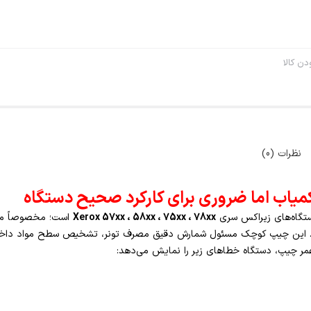
ن کالا
نظرات (0)
تگاه‌های زیراکس سری
Xerox 57xx ، 58xx ، 75xx ، 78xx
است؛ مخصوصاً م
شوند. این چیپ کوچک مسئول شمارش دقیق مصرف تونر، تشخیص سطح مواد داخل ک