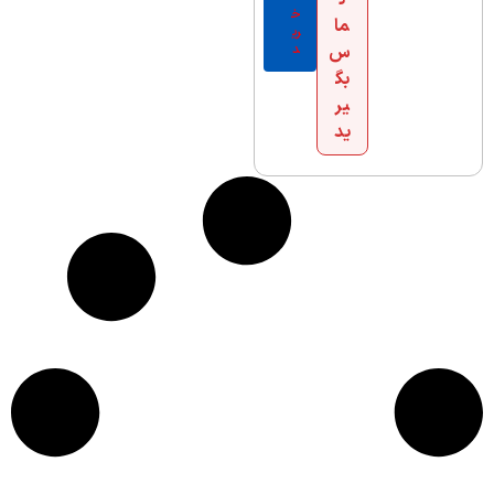
ت
خ
ما
ری
س
د
بگ
یر
ید