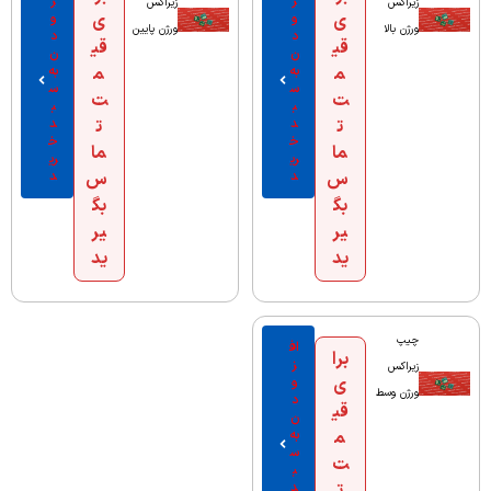
ز
ز
زیراکس
زیراکس
ی
و
ی
و
ورژن بالا
ورژن پایین
د
د
قی
قی
ن
ن
م
به
م
به
س
س
ت
ت
ب
ب
ت
د
ت
د
خ
خ
ما
ما
ری
ری
س
د
س
د
بگ
بگ
یر
یر
ید
ید
چیپ
اف
برا
ز
زیراکس
ی
و
ورژن وسط
د
قی
ن
م
به
س
ت
ب
د