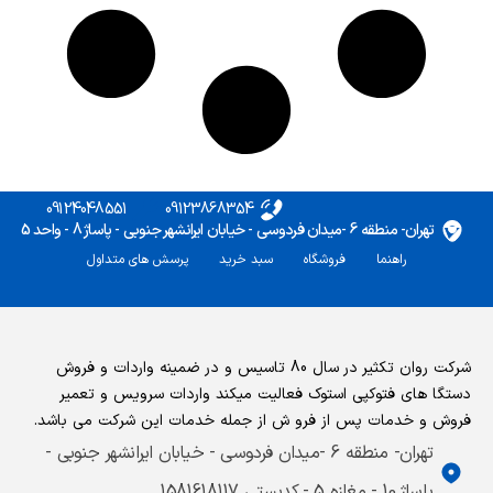
09124048551
09123868354
تهران- منطقه 6 -میدان فردوسی - خیابان ایرانشهر جنوبی - پاساژ 8 - واحد 5
راهنما
فروشگاه
سبد خرید
پرسش های متداول
شرکت روان تکثیر در سال 80 تاسیس و در ضمینه واردات و فروش
دستگا های فتوکپی استوک فعالیت میکند واردات سرویس و تعمیر
فروش و خدمات پس از فرو ش از جمله خدمات این شرکت می باشد.
تهران- منطقه 6 -میدان فردوسی - خیابان ایرانشهر جنوبی -
پاساژ 10 - مغازه 5 - کدپستی 1581618117