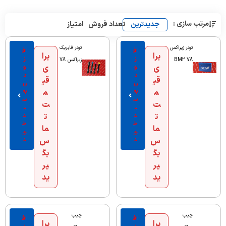
مرتب سازی :
جدیدترین
تعداد فروش
امتیاز
تونر زیراکس
تونر فابریک
اف
اف
برا
برا
ز
ز
78 BM2
زیراکس 78
ی
و
ی
و
د
د
قی
قی
ن
ن
م
به
م
به
س
س
ت
ت
ب
ب
ت
د
ت
د
خ
خ
ما
ما
ری
ری
س
د
س
د
بگ
بگ
یر
یر
ید
ید
چیپ
چیپ
اف
اف
برا
برا