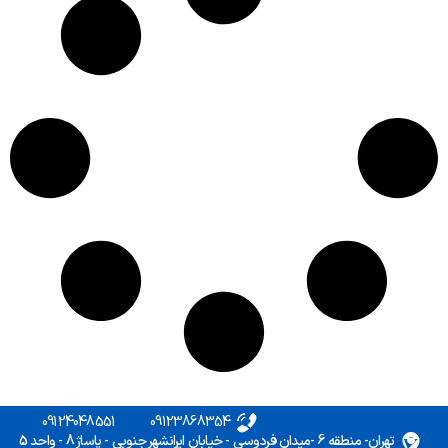
09124048551
09123868354
تهران- منطقه 6 -میدان فردوسی - خیابان ایرانشهر جنوبی - پاساژ 8 - واحد 5