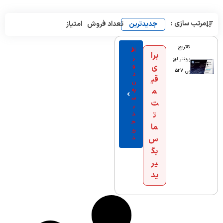
مرتب سازی :
جدیدترین
تعداد فروش
امتیاز
کاتریج
اف
برا
ز
پرینتر اچ
ی
و
پی 527
د
قی
ن
م
به
س
ت
ب
ت
د
خ
ما
ری
س
د
بگ
یر
ید